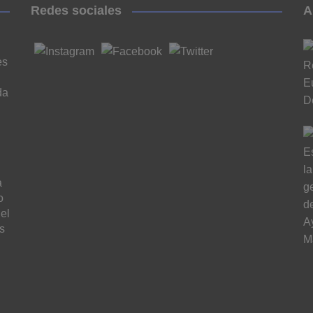
Redes sociales
A
es
da
a
o
el
s