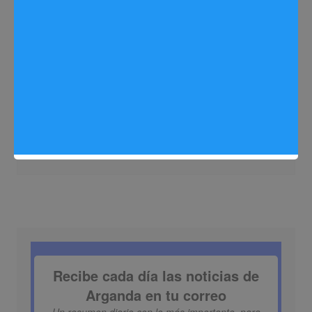
Seguridad
Noticias Arganda del Rey
Recomendaciones del Ayuntamiento
para prevenir incendios en Arganda.
Sergio Lombera
18/07/2024
0