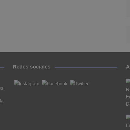
Redes sociales
A
es
da