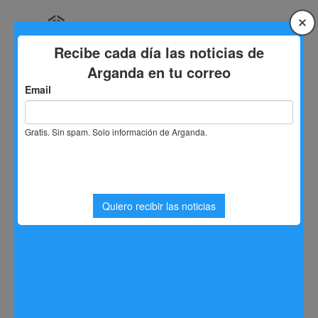
Saltar
al
contenido
Inicio
Ibertrans Rodriguez
No se ha encontrado nada
Parece que no hemos podido encontrar lo que estás
buscando. Quizá pueda ayudarte una búsqueda.