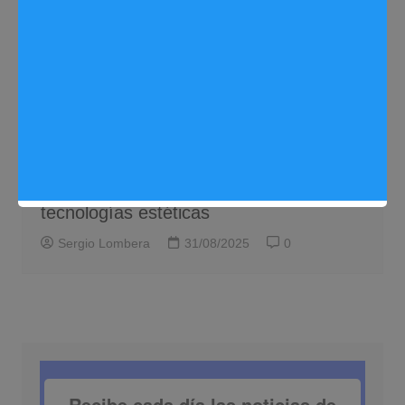
Estética
Láser Europa celebra su quinto
aniversario en Arganda con nuevas
tecnologías estéticas
Sergio Lombera
31/08/2025
0