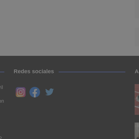
Redes sociales
A
il
on
n
2