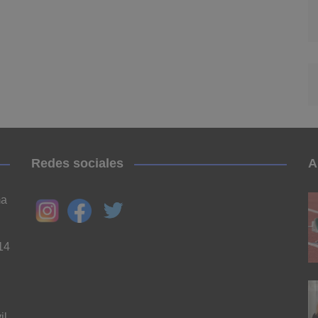
Redes sociales
A
ma
14
il