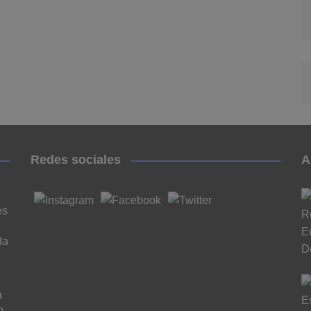
Redes sociales
A
es
da
a
o