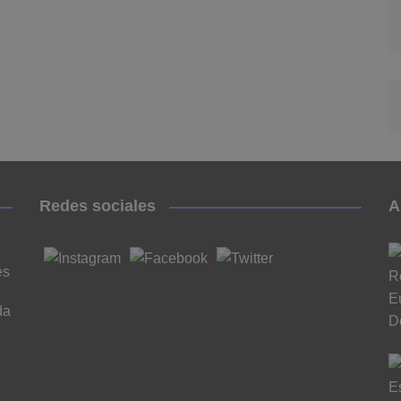
Redes sociales
A
es
da