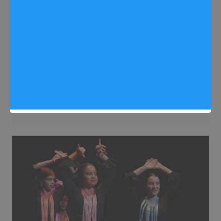
Economía
Noticias Arganda del Rey
Arganda adelanta tres meses el pago
de las ayudas del IBI
Redactora
27/05/2025
0