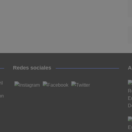
Redes sociales
A
il
on
n