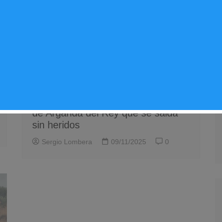
Seguridad
Noticias Arganda del Rey
Un vehículo sufre un aparatoso
accidente en el Paseo de la Ilusión
de Arganda del Rey que se salda
sin heridos
Sergio Lombera
09/11/2025
0