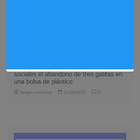
Problemas de la ciudadanía
Noticias Arganda del Rey
‘Problemas de la ciudadanía’,
argandeños denuncian por redes
sociales el abandono de tres gatitas en
una bolsa de plástico
Sergio Lombera
11/05/2025
0