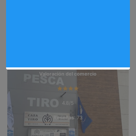
Web
: http://www.armeriamym.com/
Dirección
: Av. de Madrid, 122, nave 1, 28500
Arganda del Rey, Madrid
Teléfono
: 911 994 696
Categoría
: Tienda de Armas
Valoración del comercio
4.8/5
Reseñas
: 73