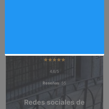
Dirección
: C/ Monte Potrero, 4, La Poveda
Teléfono
: 631 378 334
Categoría
: Peluqueria
Valoración del comercio
4.6/5
Reseñas
: 55
Redes sociales de