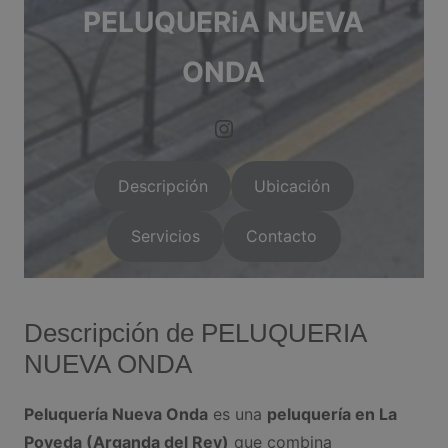
PELUQUERiA NUEVA
ONDA
https://www.instagram.com/arganda.info/?next=%2F
Descripción
Ubicación
Servicios
Contacto
Descripción de PELUQUERIA
NUEVA ONDA
Peluquería Nueva Onda
es una
peluquería en La
Poveda (Arganda del Rey)
que combina