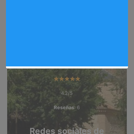
Web
: panel2000.es/
Dirección
: Camino Valle, 25
Teléfono
: 918 769 999
Categoría
: Tienda_Muebles_Oficina
Valoración del comercio
4.2/5
Reseñas
: 6
Redes sociales de