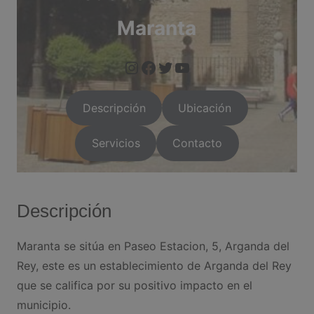
Maranta
https://www.instagram.com/arganda.info/?next=%2F
https://www.facebook.com/people/Arganda-Infoo/1000955
https://twitter.com/i/flow/login?red
https://arganda.i
Descripción
Ubicación
Servicios
Contacto
Descripción
Maranta se sitúa en Paseo Estacion, 5, Arganda del
Rey, este es un establecimiento de Arganda del Rey
que se califica por su positivo impacto en el
municipio.