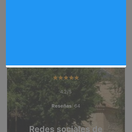
Web
: https://arganda.info/
Dirección
: Paseo Estacion, 5, Arganda del Rey
Teléfono
: 650 158 311
Categoría
: Restaurante_Brunch
Valoración del comercio
4.2/5
Reseñas
: 64
Redes sociales de