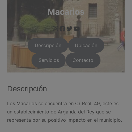
Macarios
https://www.instagram.com/arganda.info/?next=%2F
https://www.facebook.com/people/Arganda-Infoo/1000955
https://twitter.com/i/flow/login?red
https://arganda.i
Descripción
Ubicación
Servicios
Contacto
Descripción
Los Macarios se encuentra en C/ Real, 49, este es
un establecimiento de Arganda del Rey que se
representa por su positivo impacto en el municipio.