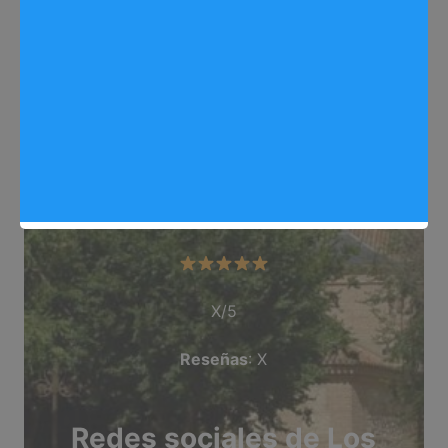
Web
: https://arganda.info/
Dirección
: C/ Real, 49
Teléfono
: 918 712 245
Categoría
: Carniceria
Valoración del comercio
X/5
Reseñas
: X
Redes sociales de Los