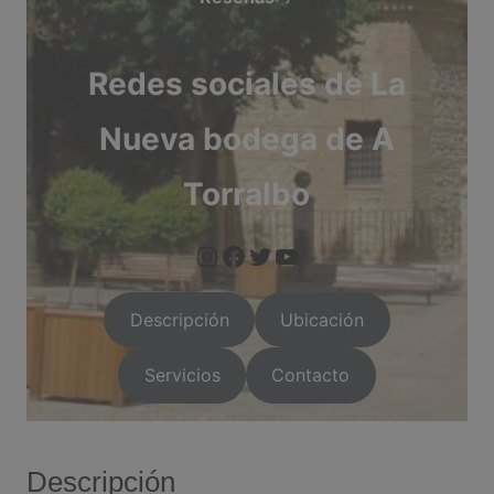
Redes sociales de La
Nueva bodega de A
Torralbo
https://www.instagram.com/arganda.info/?next=%2F
https://www.facebook.com/people/Arganda-Infoo/1000955
https://twitter.com/i/flow/login?red
https://arganda.i
Descripción
Ubicación
Servicios
Contacto
Descripción