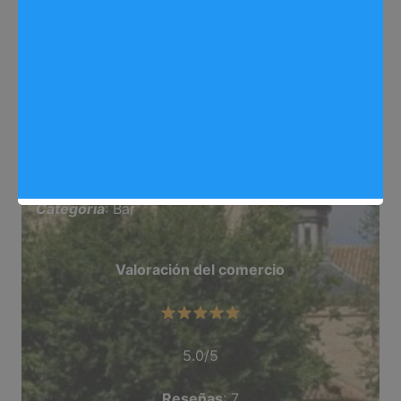
Web
: lanuevabodegatorralbo.negocio.site/
utm_source=gmb utm_medium=referral
Dirección
: Gran Habitat, 10, Local 6, Arganda
del Rey
Teléfono
: 670 995 877
Categoría
: Bar
Valoración del comercio
5.0/5
Reseñas
: 7