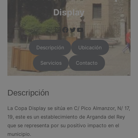
Display
https://www.instagram.com/arganda.info/?next=%2F
facebook.com/La-Copa-Display-SL-114425666651657
twitter.com/CopaDi
https://arganda.i
Descripción
Ubicación
Servicios
Contacto
Descripción
La Copa Display se sitúa en C/ Pico Almanzor, N/ 17,
19, este es un establecimiento de Arganda del Rey
que se representa por su positivo impacto en el
municipio.