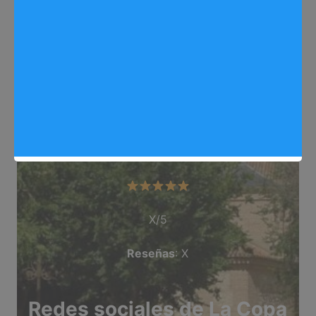
Web
: lacopadisplay.com/
Dirección
: C/ Pico Almanzor, N/ 17, 19
Teléfono
: 918 701 034
Categoría
: Oficina_Corporativa
Valoración del comercio
X/5
Reseñas
: X
Redes sociales de La Copa