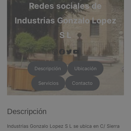
Redes sociales de
Industrias Gonzalo Lopez
S L
https://www.instagram.com/arganda.info/?next=%2F
https://www.facebook.com/people/Arganda-Infoo/1000955
https://twitter.com/i/flow/login?red
https://arganda.i
Descripción
Ubicación
Servicios
Contacto
Descripción
Industrias Gonzalo Lopez S L se ubica en C/ Sierra