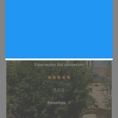
Web
: industriasgonzalo.com/
Dirección
: C/ Sierra Nevada, 8, Arganda del Rey
Teléfono
: 918 719 252
Categoría
: Fabricante
Valoración del comercio
5.0/5
Reseñas
: 3