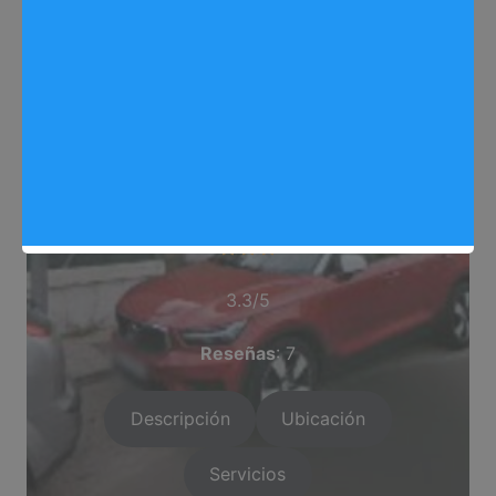
Dirección
: C. Cemento, 1, 3, 28500 Arganda del
Rey, Madrid
Categoría
: Tienda de Impresion
Valoración del comercio
3.3/5
Reseñas
: 7
Descripción
Ubicación
Servicios