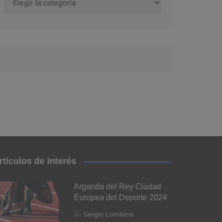
rtículos de interés
Arganda del Rey Ciudad
Europea del Deporte 2024
Sergio Lombera