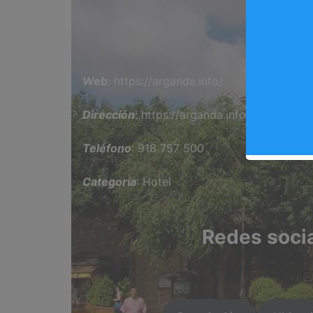
Ho
Web
: https://arganda.info/
Dirección
: https://arganda.info/
Teléfono
: 918 757 500
Categoría
: Hotel
Redes soci
https://