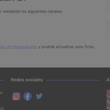
o mediante los siguientes canales:
ta con Arganda.info
y podrás actualizar esta ficha.
Redes sociales
A
ma
14