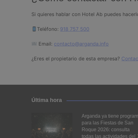
Si quieres hablar con Hotel Ab puedes hacerl
Teléfono:
918 757 500
Email:
contacto@arganda.info
¿Eres el propietario de esta empresa?
Contac
Última hora
Arganda ya tiene progra
para las Fiestas de San
Roque 2026: consulta
todas las actividades del 