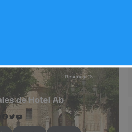
tel Ab
Valoración del comercio
4.3/5
Reseñas
: 18
ales de Hotel Ab
www.instagram.com/arganda.info/?next=%2F
https://www.facebook.com/people/Arganda-Infoo/100095551090524/
https://twitter.com/i/flow/login?redirect_after_login=%2Fargandainf
https://arganda.info/