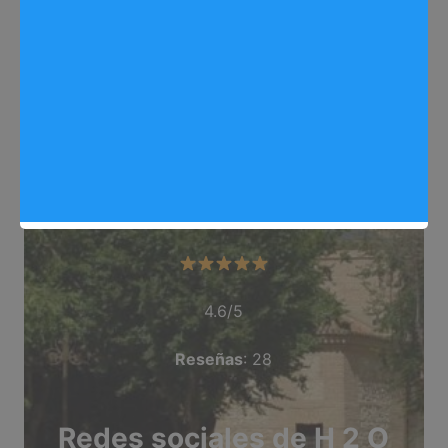
Web
: https://arganda.info/
Dirección
: Avda. Tolerancia, 5, Arganda del Rey
Teléfono
: 918 761 121
Categoría
: Salon_Belleza
Valoración del comercio
4.6/5
Reseñas
: 28
Redes sociales de H 2 O