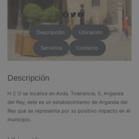
https://www.instagram.com/arganda.info/?next=%2F
https://www.facebook.com/people/Arganda-Infoo/1000955
https://twitter.com/i/flow/login?red
https://arganda.i
Descripción
Ubicación
Servicios
Contacto
Descripción
H 2 O se localiza en Avda. Tolerancia, 5, Arganda
del Rey, este es un establecimiento de Arganda del
Rey que se representa por su positivo impacto en el
municipio.