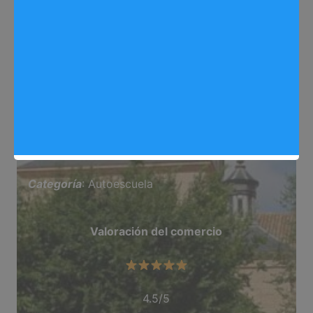
Web
:
goautoescuelas.es/autoescuelas/arganda/circuit
o-de-practicas/
Dirección
: C/ Cal, 2, Arganda del Rey
Teléfono
: 918 711 208
Categoría
: Autoescuela
Valoración del comercio
4.5/5