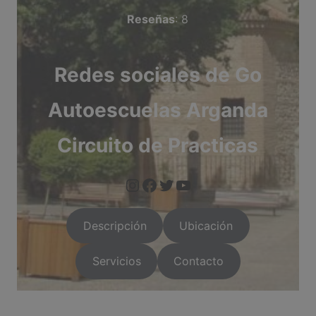
Reseñas
: 8
Redes sociales de Go
Autoescuelas Arganda
Circuito de Practicas
instagram.com/goautoe
facebook.com/GO-Autoescuelas-111470243919025
twitter.com/GOAut
youtube.com/ch
Descripción
Ubicación
Servicios
Contacto