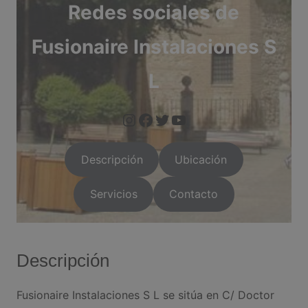
Redes sociales de
Fusionaire Instalaciones S
L
https://www.instagram.com/arganda.info/?next=%2F
https://www.facebook.com/people/Arganda-Infoo/1000955
https://twitter.com/i/flow/login?red
https://arganda.i
Descripción
Ubicación
Servicios
Contacto
Descripción
Fusionaire Instalaciones S L se sitúa en C/ Doctor