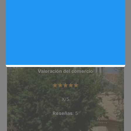
Web
: fusionaire.es/
Dirección
: C/ Doctor Fleming, 12, Arganda Del
Rey
Teléfono
: 918 711 136
Categoría
: Climatizacion_Contratista
Valoración del comercio
X/5
Reseñas
: 5