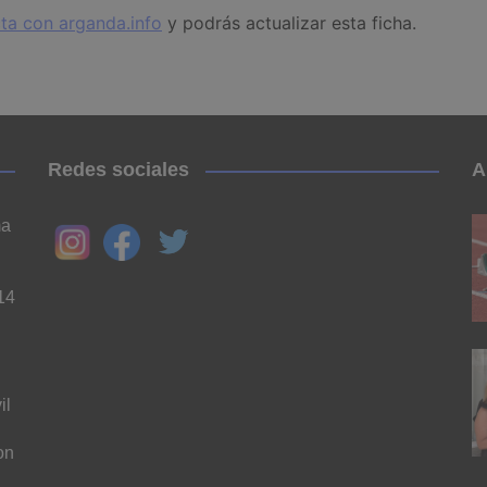
ta con arganda.info
y podrás actualizar esta ficha.
Redes sociales
A
ma
14
il
on
n