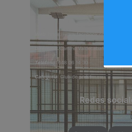
Fun
Web
: https://www.facebook.com/funkypad
Dirección
: Camino Valdecabañas, 30, Arga
Teléfono
: 648 06 14 30
Categoría
: Club de padel
Redes social
htt