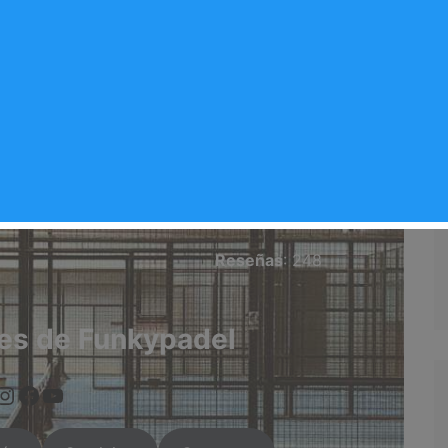
kypadel
el/?locale=es_ES
Valoración del club
nda Del Rey
4.3/5
Reseñas
: 248
es de Funkypadel
ps://www.instagram.com/arganda.info/?next=%2F
https://www.facebook.com/people/Arganda-Infoo/100095551090524/
https://arganda.info/