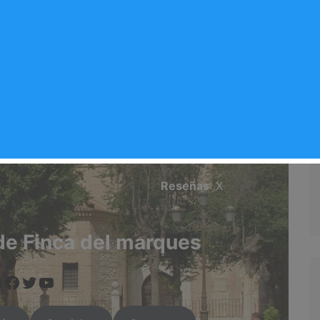
del marques
Valoración del comercio
X/5
Reseñas
: X
de Finca del marques
www.instagram.com/arganda.info/?next=%2F
https://www.facebook.com/people/Arganda-Infoo/100095551090524/
https://twitter.com/i/flow/login?redirect_after_login=%2Fargandainf
https://arganda.info/