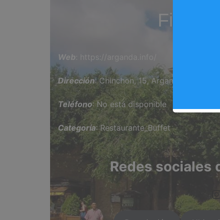
Finca 
Web
: https://arganda.info/
Dirección
: Chinchon, 15, Arganda del Rey
Teléfono
: No está disponible
Categoría
: Restaurante_Buffet
Redes sociales 
https://