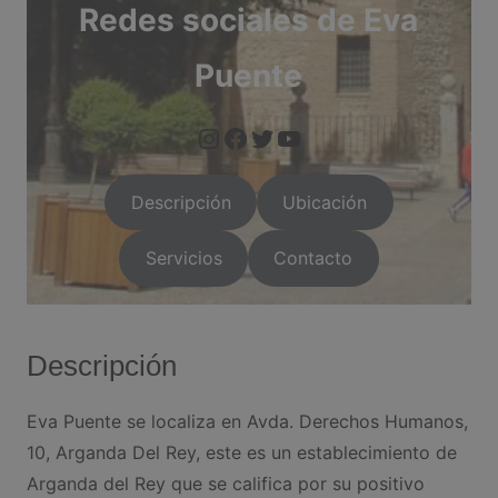
Redes sociales de Eva
Puente
instagram.com/dra.puenteperez/ hl=es
facebook.com/eva.pu
https://twitter.com/i/flow/login?red
youtube.com/watch tim
Descripción
Ubicación
Servicios
Contacto
Descripción
Eva Puente se localiza en Avda. Derechos Humanos,
10, Arganda Del Rey, este es un establecimiento de
Arganda del Rey que se califica por su positivo