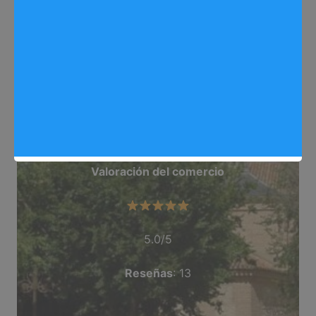
Web
: doctoraevapuente.com/
Dirección
: Avda. Derechos Humanos, 10,
Arganda Del Rey
Teléfono
: 657 758 440
Categoría
: Medico_General
Valoración del comercio
5.0/5
Reseñas
: 13