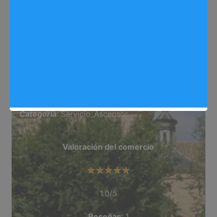
Web
: elevadoresneumaticos.com/
Dirección
: C/ Hermanos Lumiere, 25, Arganda
Del Rey
Teléfono
: 902 428 824
Categoría
: Servicio_Ascensor
Valoración del comercio
1.0/5
Reseñas
: 1