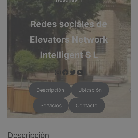
Redes sociales de
Elevators Network
Intelligent S L
https://www.instagram.com/arganda.info/?next=%2F
https://www.facebook.com/people/Arganda-Infoo/1000955
https://twitter.com/i/flow/login?red
https://arganda.i
Descripción
Ubicación
Servicios
Contacto
Descripción