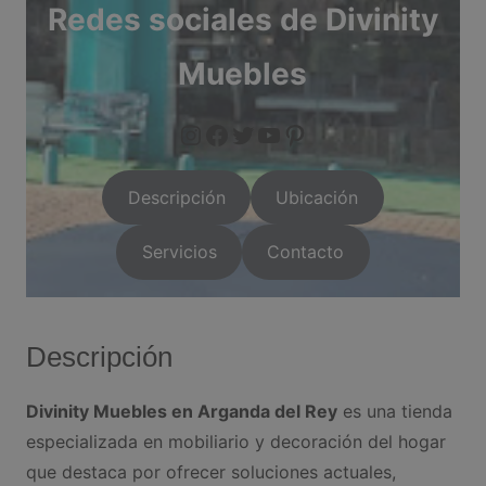
Redes sociales de Divinity
Muebles
https://www.instagram.com/arganda.info/?next=%2F
facebook.com/Divinit
twitter.com/Divinit
https://arganda.in
Pinterest
Descripción
Ubicación
Servicios
Contacto
Descripción
Divinity Muebles en Arganda del Rey
es una tienda
especializada en mobiliario y decoración del hogar
que destaca por ofrecer soluciones actuales,