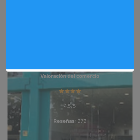
Web
:http://divinitymuebles.com/
Dirección
: Av. de Madrid, 128, nave 25, 28500
Arganda del Rey, Madrid
Teléfono
: 912 518 171
Categoría
: Tienda de Muebles
Valoración del comercio
4.5/5
Reseñas
: 272