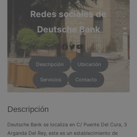
Redes sociales de
Deutsche Bank
https://www.instagram.com/arganda.info/?next=%2F
facebook.com/Deuts
twitter.com/Deuts
https://arganda.i
Descripción
Ubicación
Servicios
Contacto
Descripción
Deutsche Bank se localiza en C/ Puente Del Cura, 3
Arganda Del Rey, este es un establecimiento de