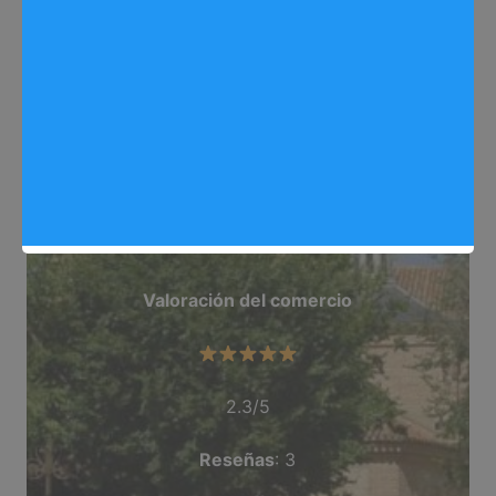
Web
: deutsche-bank.es/pbc/data/es/pa-
index.html
Dirección
: C/ Puente Del Cura, 3 Arganda Del
Rey
Teléfono
: 918 711 304
Categoría
: Banco
Valoración del comercio
2.3/5
Reseñas
: 3