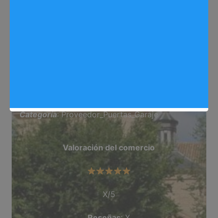
Web
: consultoriaynormativa.es/
Dirección
: C/ Sierra Carbonera, 28, Arganda Del
Rey
Teléfono
: 902 934 376
Categoría
: Proveedor_Puertas_Garaje
Valoración del comercio
X/5
Reseñas
: X