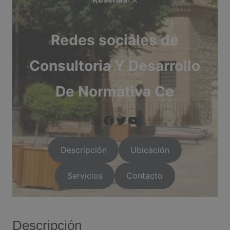
Redes sociales de
Consultoria Y Desarrollo
De Normativa Ce
https://www.instagram.com/arganda.info/?next=%2F
facebook.com/factor
https://twitter.com/i/flow/login?red
https://arganda.i
Descripción
Ubicación
Servicios
Contacto
Descripción