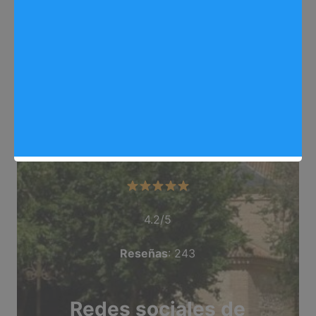
Web
: https://arganda.info/
Dirección
: C/ Real, 100, Arganda del Rey
Teléfono
: 918 767 354
Categoría
: Bar_Dardos
Valoración del comercio
4.2/5
Reseñas
: 243
Redes sociales de