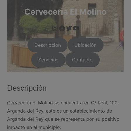
Cerveceria El Molino
https://www.instagram.com/arganda.info/?next=%2F
https://www.facebook.com/people/Arganda-Infoo/1000955
https://twitter.com/i/flow/login?red
https://arganda.i
Descripción
Ubicación
Servicios
Contacto
Descripción
Cerveceria El Molino se encuentra en C/ Real, 100,
Arganda del Rey, este es un establecimiento de
Arganda del Rey que se representa por su positivo
impacto en el municipio.