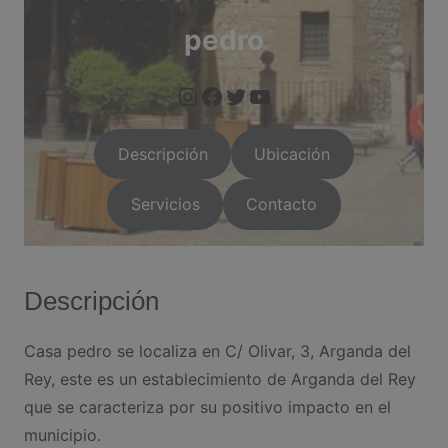
pedro
https://www.instagram.com/arganda.info/?next=%2F
https://www.facebook.com/people/Arganda-Infoo/1000955
https://twitter.com/i/flow/login?red
https://arganda.i
Descripción
Ubicación
Servicios
Contacto
Descripción
Casa pedro se localiza en C/ Olivar, 3, Arganda del
Rey, este es un establecimiento de Arganda del Rey
que se caracteriza por su positivo impacto en el
municipio.