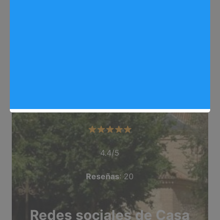
Web
: https://arganda.info/
Dirección
: C/ Olivar, 3, Arganda del Rey
Teléfono
: No está disponible
Categoría
: Cafeteria
Valoración del comercio
4.4/5
Reseñas
: 20
Redes sociales de Casa