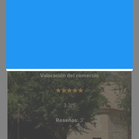
Web
: https://arganda.info/
Dirección
: C/ Hermanos Pinzon, 8, Arganda del
Rey
Teléfono
: 918 716 637
Categoría
: Cafeteria
Valoración del comercio
3.3/5
Reseñas
: 3