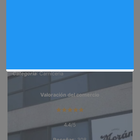
Web
: https://www.carnesmoran.com/arganda-
del-rey/
Dirección
: Avda. Madrid, 25
Teléfono
: 918 720 154
Categoría
: Carniceria
Valoración del comercio
4.4/5
Reseñas
: 308