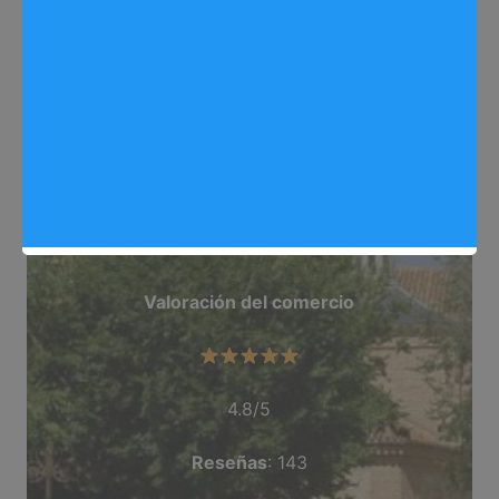
Web
: website–223993966139046038126-
hamburgerrestaurant.negocio.site/
Dirección
: dentro de la Plaza vda. Ejercito, C/
Vereda del Melero, 7
Teléfono
: 687 260 433
Categoría
: Restaurante_Hamburguesas
Valoración del comercio
4.8/5
Reseñas
: 143