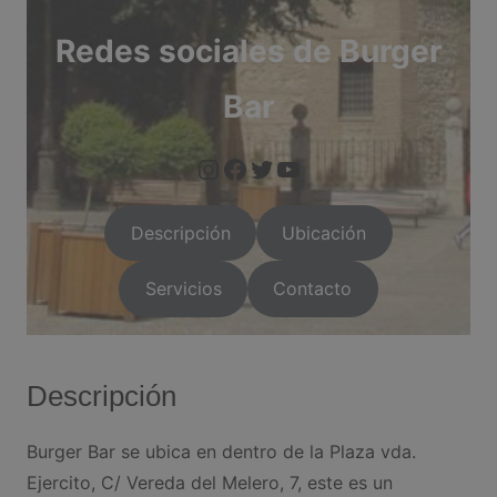
Redes sociales de Burger
Bar
https://www.instagram.com/arganda.info/?next=%2F
https://www.facebook.com/people/Arganda-Infoo/1000955
https://twitter.com/i/flow/login?red
https://arganda.i
Descripción
Ubicación
Servicios
Contacto
Descripción
Burger Bar se ubica en dentro de la Plaza vda.
Ejercito, C/ Vereda del Melero, 7, este es un