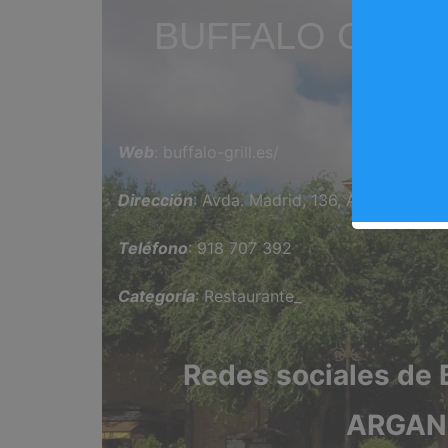
BUFFALO GRIL
DE
Web
: buffalo-grill.es/
Dirección
: Avda. Madrid, 136, Arganda del 
Teléfono
: 918 707 392
Categoría
: Restaurante_
Redes sociales de
ARGAN