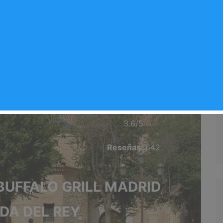
L MADRID ARGANDA
L REY
Valoración del comercio
Rey
⭐⭐⭐⭐⭐
3.6/5
Reseñas
: 642
 BUFFALO GRILL MADRID
DA DEL REY