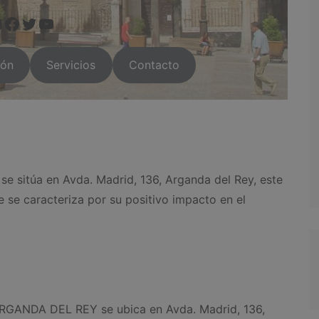
www.instagram.com/arganda.info/?next=%2F
facebook.com/pages/Buffalo-Grill-Espa%C3%B1a/125834260818264
twitter.com/ /BuffaloGrillEsp
https://arganda.info/
ión
Servicios
Contacto
itúa en Avda. Madrid, 136, Arganda del Rey, este
 se caracteriza por su positivo impacto en el
GANDA DEL REY se ubica en Avda. Madrid, 136,