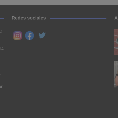
Redes sociales
A
ma
14
il
on
n