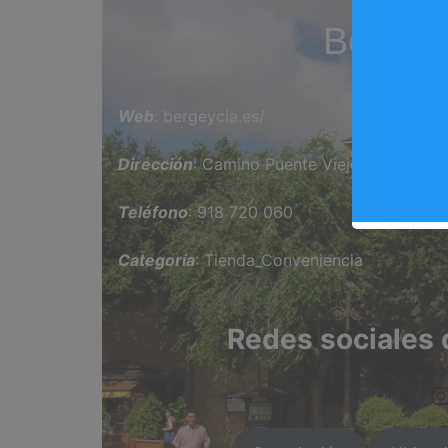
Berge 
Web
: bergeycia.es/
Dirección
: Camino Puente Viejo, 20
Teléfono
: 918 720 060
Categoría
: Tienda_Conveniencia
Redes sociales 
https://