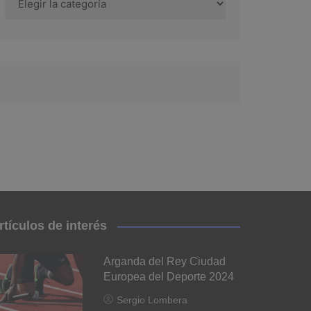
rtículos de interés
Arganda del Rey Ciudad
Europea del Deporte 2024
Sergio Lombera