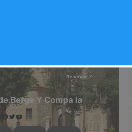
Y Compa ia
Valoración del comercio
X/5
Reseñas
: X
de Berge Y Compa ia
www.instagram.com/arganda.info/?next=%2F
https://www.facebook.com/people/Arganda-Infoo/100095551090524/
https://twitter.com/i/flow/login?redirect_after_login=%2Fargandainf
https://arganda.info/