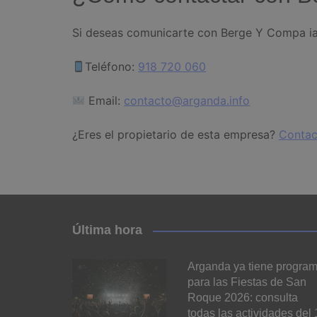
Si deseas comunicarte con Berge Y Compa ia 
Teléfono:
918 720 060
Email:
contacto@arganda.info
¿Eres el propietario de esta empresa?
Contac
Última hora
Arganda ya tiene progra
para las Fiestas de San
Roque 2026: consulta
todas las actividades del 