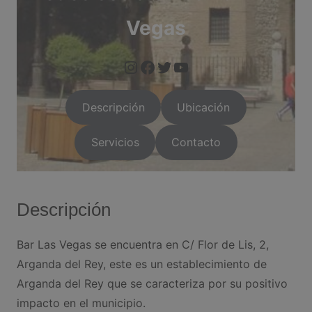
Vegas
https://www.instagram.com/arganda.info/?next=%2F
https://www.facebook.com/people/Arganda-Infoo/1000955
https://twitter.com/i/flow/login?red
https://arganda.i
Descripción
Ubicación
Servicios
Contacto
Descripción
Bar Las Vegas se encuentra en C/ Flor de Lis, 2,
Arganda del Rey, este es un establecimiento de
Arganda del Rey que se caracteriza por su positivo
impacto en el municipio.