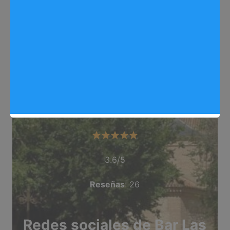
Web
: https://arganda.info/
Dirección
: C/ Flor de Lis, 2, Arganda del Rey
Teléfono
: No está disponible
Categoría
: Bar
Valoración del comercio
3.6/5
Reseñas
: 26
Redes sociales de Bar Las