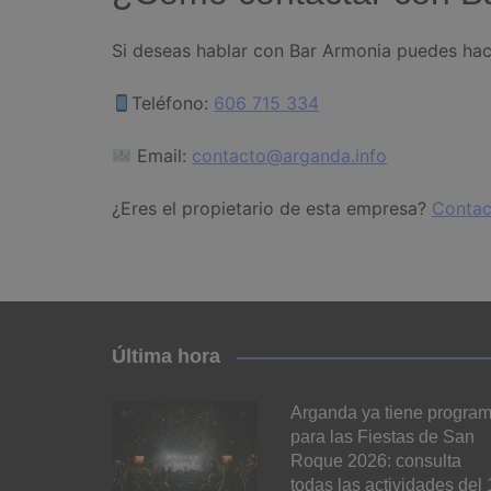
Si deseas hablar con Bar Armonia puedes hac
Teléfono:
606 715 334
Email:
contacto@arganda.info
¿Eres el propietario de esta empresa?
Contac
Última hora
Arganda ya tiene progra
para las Fiestas de San
Roque 2026: consulta
todas las actividades del 