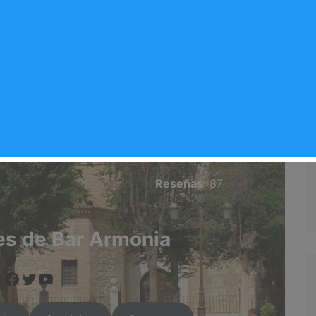
 Armonia
Valoración del comercio
rganda del Rey
4.3/5
Reseñas
: 87
es de Bar Armonia
www.instagram.com/arganda.info/?next=%2F
https://www.facebook.com/people/Arganda-Infoo/100095551090524/
https://twitter.com/i/flow/login?redirect_after_login=%2Fargandainf
https://arganda.info/