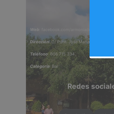
Bar
Web
: facebook.com/armoniadearganda
Dirección
: C/ Pdte. Jose Maria Aznar, 2, A
Teléfono
: 606 715 334
Categoría
: Bar
Redes social
https://