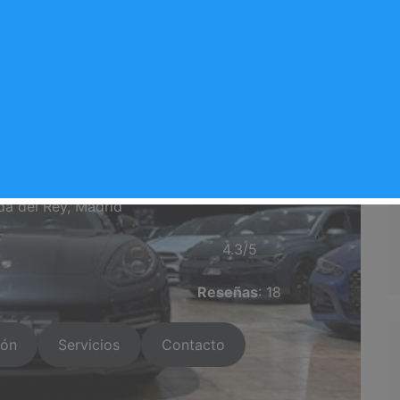
ILES SL Arganda
Valoración del comercio
da del Rey, Madrid
⭐⭐⭐⭐
4.3/5
Reseñas
: 18
ión
Servicios
Contacto