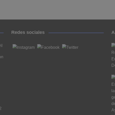
Redes sociales
A
il
on
n
2