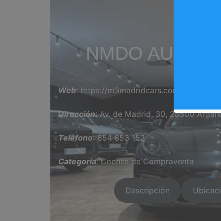
NMDO AUTOMOB
Web
: https://m3madridcars.com/
Dirección
: Av. de Madrid, 30, 28500 Argan
Teléfono
: 654 853 152
Categoría
: Coches de Compraventa
Descripción
Ubicac