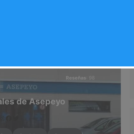
rganda del Rey
da-del-rey/
Valoración del comercio
Rey
⭐⭐⭐
2.6/5
Reseñas
: 98
ales de Asepeyo
tagram.com/asepeyo/ hl=es
https://www.facebook.com/people/Arganda-Infoo/100095551090524/
twitter.com/asepeyo