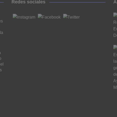
Redes sociales
A
es
da
a
o
el
s