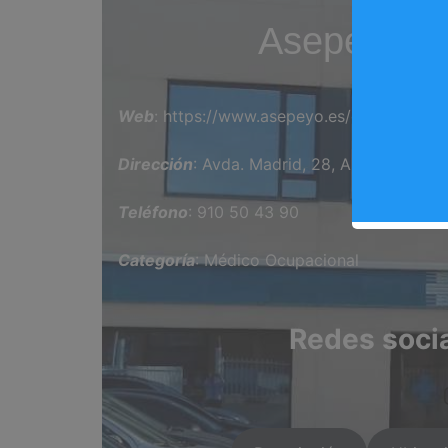
Asepeyo A
Web
: https://www.asepeyo.es/centro/argan
Dirección
: Avda. Madrid, 28, Arganda Del 
Teléfono
: 910 50 43 90
Categoría
: Médico Ocupacional
Redes soci
ins